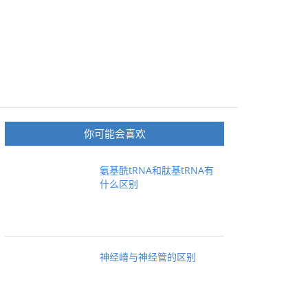
你可能会喜欢
氨基酰tRNA和肽基tRNA有
什么区别
神经嵴与神经管的区别