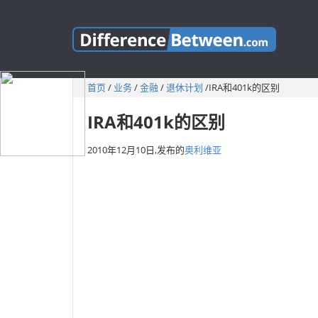
首页
/
业务
/
金融
/
退休计划
/
IRA和401k的区别
IRA和401k的区别
2010年12月10日,
发布的
奥利维亚