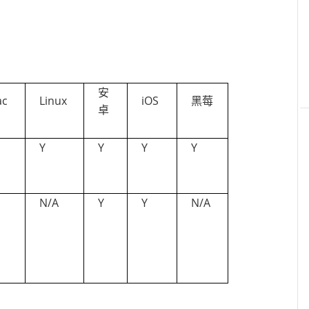
安
ac
Linux
iOS
黑莓
卓
Y
Y
Y
Y
N/A
Y
Y
N/A